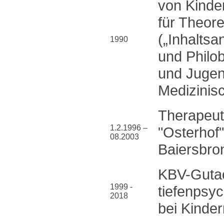
von Kinde
für Theore
(„Inhaltsa
1990
und Philo
und Jugend
Medizinis
Therapeut
1.2.1996 –
"Osterhof
08.2003
Baiersbro
KBV-Gutac
1999 -
tiefenpsy
2018
bei Kinde