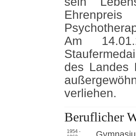
sein Leben
Ehrenpr
Psychotherap
Am 14.01
Staufermedai
des Landes 
außergew
verliehen.
Beruflicher 
1954 -
Gymnasium