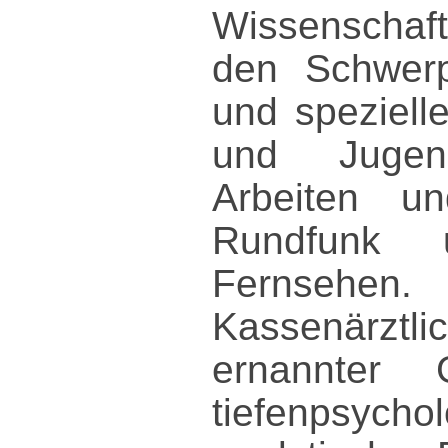
Wissenschaft
den Schwerp
und speziell
und Jugendl
Arbeiten u
Rundfunk 
Fernsehe
Kassenärzt
ernannter 
tiefenpsyc