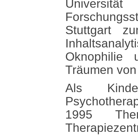
Universi
Forschungss
Stuttgart z
Inhaltsana
Oknophilie 
Träumen von 
Als Kinde
Psychotherape
1995 Ther
Therapiezent