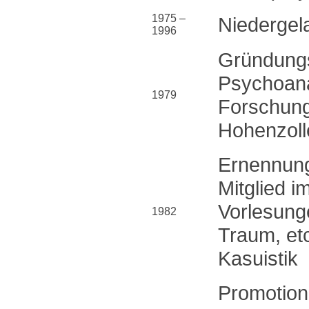
1975 –
Niedergel
1996
Gründungs
Psychoana
1979
Forschungs
Hohenzolle
Ernennung
Mitglied 
Vorlesunge
1982
Traum, et
Kasuistik
Promotion