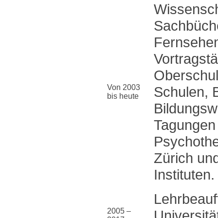
Wissenscha
Sachbüche
Fernsehen 
Vortragstät
Oberschul
Von 2003
Schulen, B
bis heute
Bildungswe
Tagungen 
Psychothe
Zürich un
Instituten.
Lehrbeauf
2005 –
Universitä