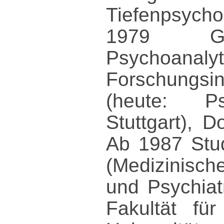
Tiefenpsych
1979 Grü
Psychoan
Forschungsins
(heute: Psy
Stuttgart), D
Ab 1987 Stud
(Medizinisch
und Psychiat
Fakultät fü